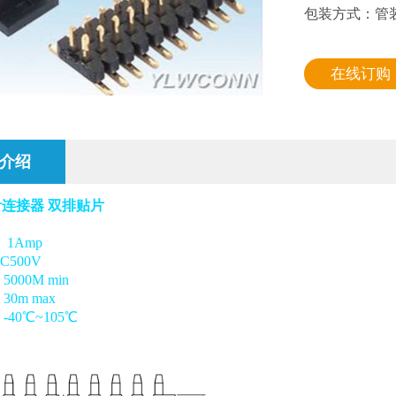
包装方式：管装
在线订购
介绍
排针连接器 双排贴片
1Amp
500V
000M min
0m max
40℃~105℃