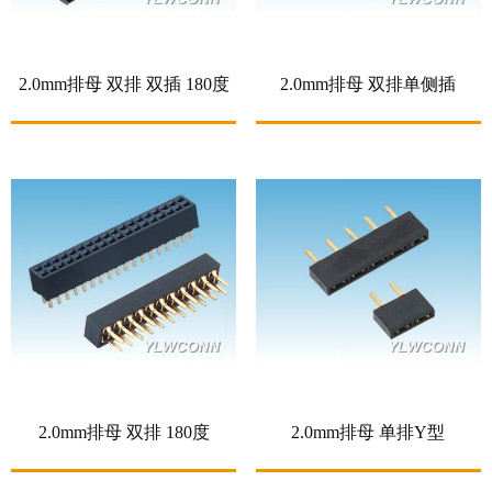
2.0mm排母 双排 双插 180度
2.0mm排母 双排单侧插
2.0mm排母 双排 180度
2.0mm排母 单排Y型