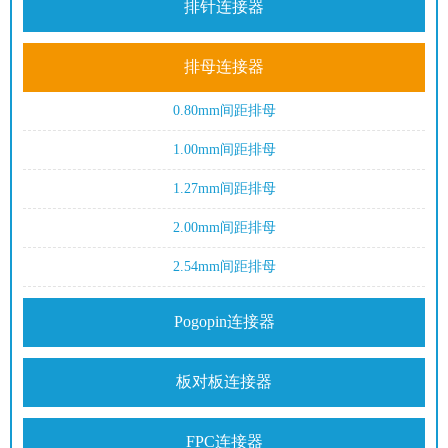
排针连接器
排母连接器
0.80mm间距排母
1.00mm间距排母
1.27mm间距排母
2.00mm间距排母
2.54mm间距排母
Pogopin连接器
板对板连接器
FPC连接器