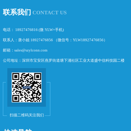
联系我们
CONTACT US
电话： 18927476816 (微:YLW+手机)
联系人：唐小姐 18927476856 （微信号：YLW18927476856）
邮箱：sales@szylconn.com
公司地址：深圳市宝安区燕罗街道塘下涌社区工业大道盛中信科技园二楼
扫描二维码关注我们